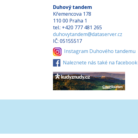
Duhový tandem
Křemencova 178
110 00 Praha 1
tel.: +420 777 481 265
duhovytandem@dataserver.cz
IČ: 05155517
Instagram Duhového tandemu
Naleznete nás také na facebook